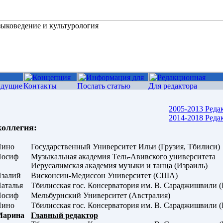
2005-2013 Реда
2014-2018 Реда
коллегия:
Нино
Государственный Университет Ильи (Грузия, Тбилиси)
Иосиф
Музыкальная академия Tель-Авивского университета
Иерусалимская академия музыки и танца (Израиль)
залий
Висконсин-Медиссон Университет (США)
аталья
Тбилисская гос. Консерватория им. В. Сараджишвили (
Иосиф
Мельбурнский Университет (Австралия)
Нино
Тбилисская гос. Консерватория им. В. Сараджишвили (
Марина
Главный редактор