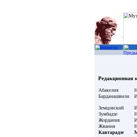
Редакционная 
Абакелия
Барданашвили
Земцовский
И
Зумбадзе
Н
Жордания
Жвания
Кавтарадзе