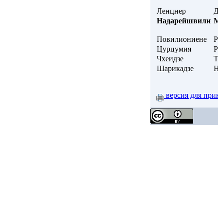
Ленцнер
Д
Надарейшвили
Повилиониене
Р
Цурцумия
Р
Чхеидзе
Т
Шарикадзе
Н
версия для при