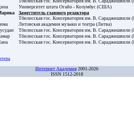
Тбилисская гос. Консерватория им. В. Сараджишвили (
ина
Университет штата Огайо - Колумбус (США)
Марика
Заместитель главного редактора
Тбилисская гос. Консерватория им. В. Сараджишвили (
има
Литовская академия музыки и театра (Литва)
усудан
Тбилисская гос. Консерватория им. В. Сараджишвили (
амар
Тбилисская гос. Консерватория им. В. Сараджишвили (
ана
Тбилисская гос. Консерватория им. В. Сараджишвили (
нтера
Интернет Академия
2001-2026
ISSN 1512-2018