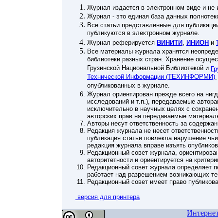
Журнал издается в электронном виде и не 
Журнал - это единая база данных полнотек
Все статьи представленные для публикаци
публикуются в электронном журнале.
Журнал реферируется
ВИНИТИ
,
ИНИОН
и
Все материалы журнала хранятся неопреде
библиотеки разных стран. Хранение осуще
Грузинской Национальной Библиотекой и
Гр
Технической Информации (ТЕХИНФОРМИ)
опубликованных в журнале.
Журнал ориентирован прежде всего на нигд
исследований и т.п.), передаваемые автор
исключительно в научных целях с сохране
авторских прав на передаваемые материал
Авторы несут ответственность за содержан
Редакция журнала не несет ответственност
публикация статьи повлекла нарушение чьи
редакция журнала вправе изъять опублико
Редакционный совет журнала, ориентирован
авторитетности и ориентируется на критер
Редакционный совет журнала определяет п
работает над разрешением возникающих те
Редакционный совет имеет право публикова
версия для принтера
Интерне