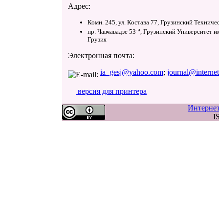
Адрес:
Комн. 245, ул. Костава 77, Грузинский Технич
-a
пр. Чавчавадзе 53
, Грузинский Университет и
Грузия
Электронная почта:
ia_gesj@yahoo.com
;
journal@interne
версия для принтера
Интерне
I