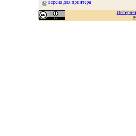
версия для принтера
Интерне
I