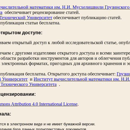
числительной математики им. Н.И. Мусхелишвили Грузинского
та
обеспечивает рецензирование статей.
Технический Университет
обеспечивает публикацию статей.
 публикация статьи бесплатна.
открытом доступе:
ваем открытый доступ к любой исследовательской статье, опуб
чаем с другими издателями открытого доступа и всеми заинте
 области разработки инструментов для авторов и облегчения пуб
 электронных форматах, пригодных для архивного хранения и 
 публикация бесплатна. Открытого доступа обеспечивает:
Грузи
й Университет
и
Институт вычислительной математики им. Н.
 Технического Университета
.
ицензировании:
ons Attribution 4.0 International License
.
нала:
тся в электронном виде и не имеет бумажной версии.
единая база данных полнотекстовых документов.