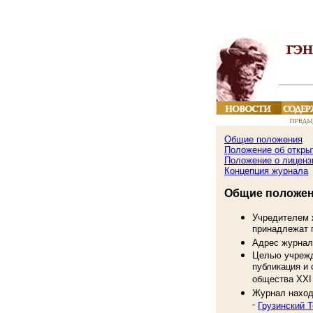
Общие положения
Положение об откры
Положение о лиценз
Концепция журнала
Общие положен
Учредителем ж
принадлежат 
Адрес журна
Целью учрежд
публикация и
общества XXI 
Журнал наход
-
Грузинский 