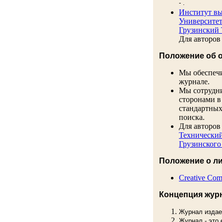
- .
Институт вы
Университе
Грузинский 
Для авторов
Положение об 
Мы обеспечи
журнале.
Мы сотрудни
сторонами в
стандартных
поиска.
Для авторов
Технически
Грузинского
Положение о л
Creative Comm
Концепция жур
Журнал издае
Журнал - это 