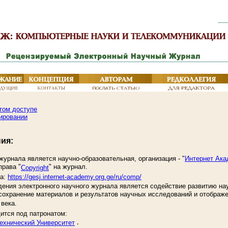
том доступе
ировании
ия:
урнала является научно-образовательная, организация - "
Интернет Ака
права "
" на журнал.
Copyright
ла:
https://gesj.internet-academy.org.ge/ru/comp/
ения электронного научного журнала является содействие развитию нау
 сохранение материалов и результатов научных исследований и отображ
века.
ится под патронатом:
,
Технический Университет