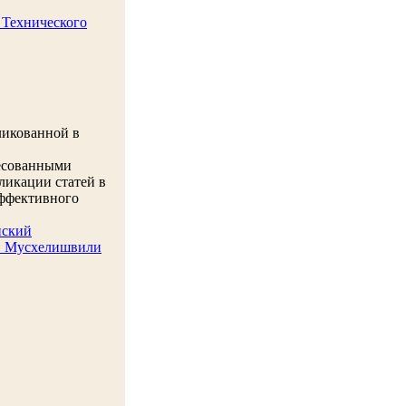
 Технического
ликованной в
ресованными
ликации статей в
эффективного
нский
И. Мусхелишвили