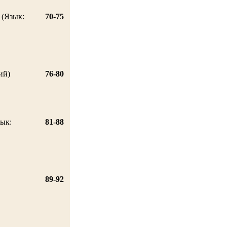
(Язык:
70-75
ий)
76-80
ык:
81-88
89-92