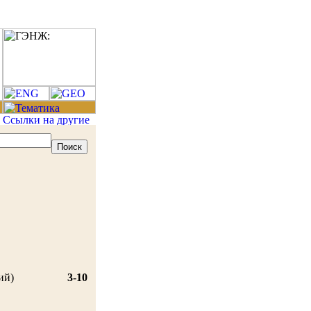
ий)
3-10