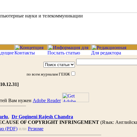
по всем журналам ГЕНЖ
010.12.31]
атей Вам нужен
Adobe Reader
arlu
,
Dr Gogineni Rajesh Chandra
CAUSE OF COPYRIGHT INFRINGEMENT
(Язык: Английск
ью (PDF)
или
Резюме