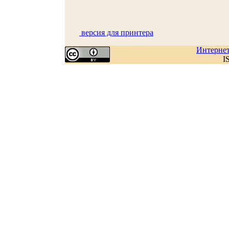
версия для принтера
Интерне
I