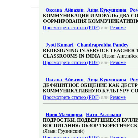
Оксана Айвазян
,
Аида Кукушкина
,
Ром
КОММУНИКАЦИЯ И МОРАЛЬ: ДВА С
ФОРМИРОВАНИЯ КОММУНИКАТИВН
Просмотреть статью (PDF)
или
Резюме
Jyoti Kumari
,
Chandraprabha Pandey
REDESIGNING IN-SERVICE TEACHER 
CLASSROOMS IN INDIA
(Язык: Английск
Просмотреть статью (PDF)
или
Резюме
Оксана Айвазян
,
Аида Кукушкина
,
Ром
ДЕФИЦИТНОЕ ОБЩЕНИЕ КАК ДЕСТ
КОММУНИКАТИВНУЮ КУЛЬТУРУ С
Просмотреть статью (PDF)
или
Резюме
Нино Мампориа
,
Нато Асатиани
ПОДРОСТКИ, ПОДВЕРГШИЕСЯ БУЛЛИ
ВОСПИТАНИЯ: ОБЗОР ТЕОРЕТИЧЕС
(Язык: Грузинский)
Просмотреть статью (PDF)
или
Резюме