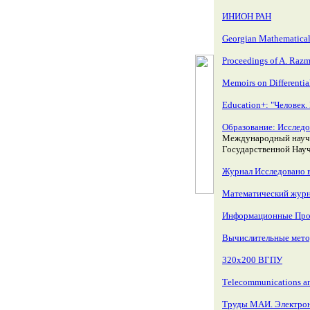
ИНИОН РАН
Georgian Mathematical
Proceedings of A. Razm
Memoirs on Differenti
Education+: "Человек.
Образование: Исслед
Международный научн
Государственной Науч
Журнал Исследовано в
Математический журн
Информационные Про
Вычислительные мето
320x200 ВГПУ
Тelecommunications a
Труды МАИ. Электро