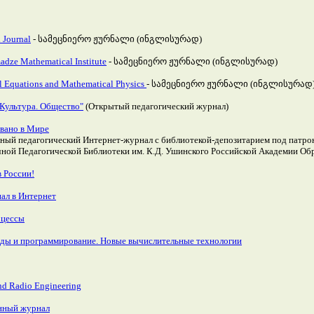
 Journal
- სამეცნიერო ჟურნალი (ინგლისურად)
adze Mathematical Institute
- სამეცნიერო ჟურნალი (ინგლისურად)
al Equations and Mathematical Physics
- სამეცნიერო ჟურნალი (ინგლისურად
 Культура. Общество"
(Открытый педагогический журнал)
овано в Мире
ый педагогический Интернет-журнал с библиотекой-депозитарием под патро
ной Педагогической Библиотеки им. К.Д. Ушинского Российской Академии Об
 России!
ал в Интернет
цессы
ды и программирование. Новые вычислительные технологии
nd Radio Engineering
нный журнал