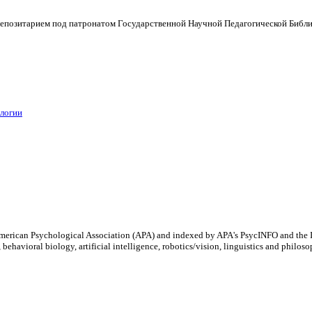
позитарием под патронатом Государственной Научной Педагогической Библи
логии
e American Psychological Association (APA) and indexed by APA's PsycINFO and the In
behavioral biology, artificial intelligence, robotics/vision, linguistics and philoso