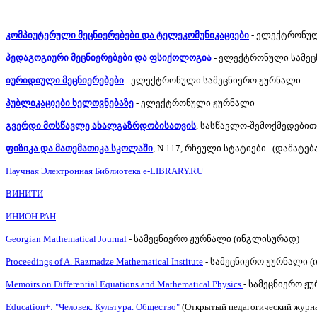
კომპიუტერული მეცნიერებები და ტელეკომუნიკაციები
- ელექტრონულ
პედაგოგიური მეცნიერებები და ფსიქოლოგია
- ელექტრონული სამეც
იურიდიული მეცნიერებები
- ელექტრონული სამეცნიერო ჟურნალი
პუბლიკაციები ხელოვნებაზე
- ელექტრონული ჟურნალი
გვერდი მოსწავლე ახალგაზრდობისათვის
, სასწავლო-შემოქმედებით
ფიზიკა და მათემათიკა სკოლაში
, N 117, რჩეული სტატიები. (დამატ
Научная Электронная Библиотека e-LIBRARY.RU
ВИНИТИ
ИНИОН РАН
Georgian Mathematical Journal
- სამეცნიერო ჟურნალი (ინგლისურად)
Proceedings of A. Razmadze Mathematical Institute
- სამეცნიერო ჟურნალი 
Memoirs on Differential Equations and Mathematical Physics
- სამეცნიერო ჟ
Education+: "Человек. Культура. Общество"
(Открытый педагогический журн