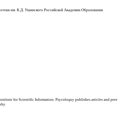
отеки им. К.Д. Ушинского Российской Академии Образования
stitute for Scientific Information. Psycoloquy publishes articles and peer
phy.