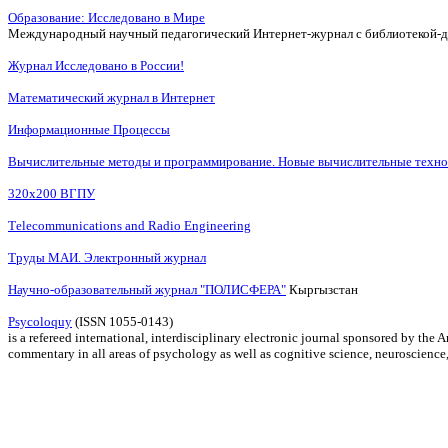
Образование: Исследовано в Мире
Международный научный педагогический Интернет-журнал с библиотекой-де
Журнал Исследовано в России!
Математический журнал в Интернет
Информационные Процессы
Вычислительные методы и программирование. Новые вычислительные техно
320x200 ВГПУ
Тelecommunications and Radio Engineering
Труды МАИ. Электронный журнал
Научно-образовательный журнал "ПОЛИСФЕРА"
Кыргызстан
Psycoloquy
(ISSN 1055-0143)
is a refereed international, interdisciplinary electronic journal sponsored by th
commentary in all areas of psychology as well as cognitive science, neuroscience, 