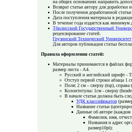
на общих основаниях направить допол
Возврат статьи автору для доработки н
После получения доработанной статьи 
Дата поступления материала в редакцию
В течение года издается как минимум 
Тбилисский Государственный Универ
рецензирование статей.
Грузинский Технический Университет
Для авторов публикация статьи беспла
Правила оформления статей:
Материалы принимаются в файлах фо
размер листа - А4.
Русский и английский шрифт - Ti
Отступ первой строки абзаца 1 см
Поля: 2 см – сверху (top), справа (r
Колонтитулы: 1см - сверху (header)
В начале статьи должна быть сл
УДК классификатор
(размер
Название статьи (центрир
Данные об авторе (каждом 
Фамилия, имя, отчест
Названия и адрес ор
размер10pt);