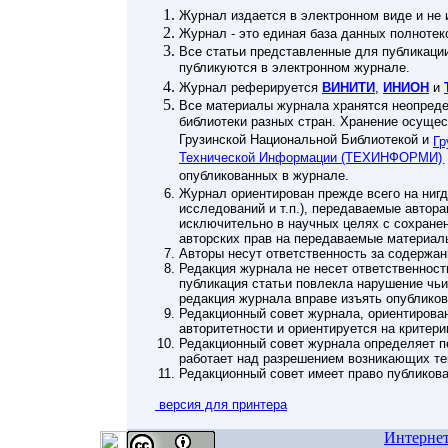
Журнал издается в электронном виде и не 
Журнал - это единая база данных полнотек
Все статьи представленные для публикаци
публикуются в электронном журнале.
Журнал реферируется
ВИНИТИ
,
ИНИОН
и
Все материалы журнала хранятся неопреде
библиотеки разных стран. Хранение осуще
Грузинской Национальной Библиотекой и
Гр
Технической Информации (ТЕХИНФОРМИ)
опубликованных в журнале.
Журнал ориентирован прежде всего на нигд
исследований и т.п.), передаваемые автор
исключительно в научных целях с сохране
авторских прав на передаваемые материал
Авторы несут ответственность за содержан
Редакция журнала не несет ответственност
публикация статьи повлекла нарушение чьи
редакция журнала вправе изъять опублико
Редакционный совет журнала, ориентирован
авторитетности и ориентируется на критер
Редакционный совет журнала определяет п
работает над разрешением возникающих те
Редакционный совет имеет право публикова
версия для принтера
Интерне