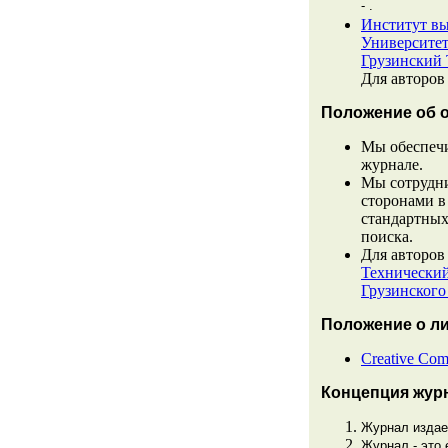
- .
Институт вы
Университе
Грузинский 
Для авторов
Положение об 
Мы обеспечи
журнале.
Мы сотрудни
сторонами в
стандартных
поиска.
Для авторов
Технически
Грузинского
Положение о л
Creative Comm
Концепция жур
Журнал издае
Журнал - это 