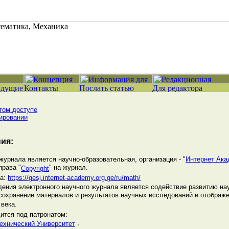
том доступе
ировании
ия:
урнала является научно-образовательная, организация - "
Интернет Ака
права "
" на журнал.
Copyright
ла:
https://gesj.internet-academy.org.ge/ru/math/
ения электронного научного журнала является содействие развитию нау
 сохранение материалов и результатов научных исследований и отображ
века.
ится под патронатом:
,
Технический Университет