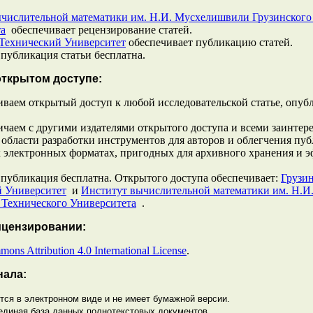
числительной математики им. Н.И. Мусхелишвили Грузинского
та
обеспечивает рецензирование статей.
Технический Университет
обеспечивает публикацию статей.
 публикация статьи бесплатна.
открытом доступе:
ваем открытый доступ к любой исследовательской статье, опуб
чаем с другими издателями открытого доступа и всеми заинте
 области разработки инструментов для авторов и облегчения пуб
 электронных форматах, пригодных для архивного хранения и 
 публикация бесплатна. Открытого доступа обеспечивает:
Грузи
й Университет
и
Институт вычислительной математики им. Н.
 Технического Университета
.
ицензировании:
ons Attribution 4.0 International License
.
нала:
тся в электронном виде и не имеет бумажной версии.
единая база данных полнотекстовых документов.