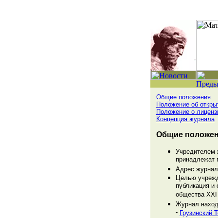
Общие положения
Положение об откры
Положение о лиценз
Концепция журнала
Общие положен
Учредителем ж
принадлежат 
Адрес журна
Целью учрежд
публикация и
общества XXI 
Журнал наход
-
Грузинский 