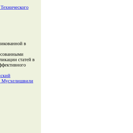
 Технического
ликованной в
ресованными
ликации статей в
эффективного
нский
И. Мусхелишвили