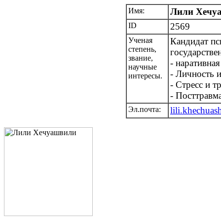
Имя:
Лили Хечу
ID
2569
Ученая
Кандидат пс
степень,
государстве
звание,
- наративная
научные
- Личность 
интересы.
- Стресс и т
- Посттравм
Эл.почта:
lili.khechuas