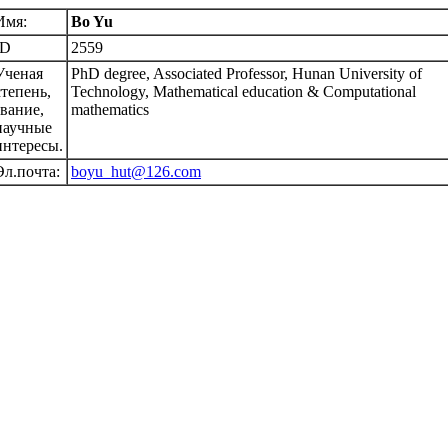
Имя:
Bo Yu
ID
2559
Ученая
PhD degree, Associated Professor, Hunan University of
степень,
Technology, Mathematical education & Computational
звание,
mathematics
научные
интересы.
Эл.почта:
boyu_hut@126.com