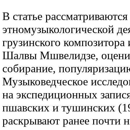
В статье рассматриваются
этномузыкологической де
грузинского композитора 
Шалвы Мшвелидзе, оценива
собирание, популяризаци
Музыковедческое исследо
на экспедиционных запис
пшавских и тушинских (19
раскрывают ранее почти 