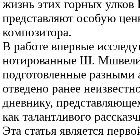
жизнь этих горных улков 
представляют особую цен
композитора.
В работе впервые исследу
нотированные Ш. Мшвелид
подготовленные разными 
отведено ранее неизвест
дневнику, представляющем
как талантливого рассказч
Эта статья является перв