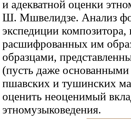
и адекватной оценки этно
Ш. Мшвелидзе. Анализ ф
экспедиции композитора, 
расшифрованных им образ
образцами, представленн
(пусть даже основанными
пшавских и тушинских мат
оценить неоценимый вкла
этномузыковедения.