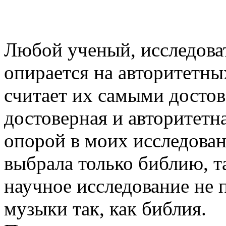
Любой ученый, исследоват
опирается на авторитетных
считает их самыми досто
достоверная и авторитетн
опорой в моих исследован
выбрала только библию, т
научное исследование не 
музыки так, как библия.