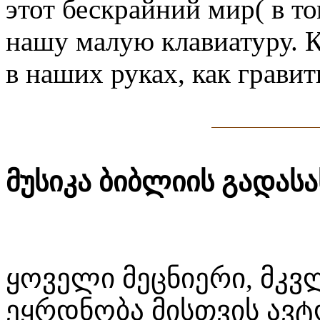
этот бескрайний мир( в том
нашу малую клавиатуру. К
в наших руках, как грави
მუსიკა ბიბლიის გადას
ყოველი მეცნიერი, მკვლ
ეყრდნობა მისთვის ავ