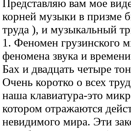
Представляю вам мое вид
корней музыки в призме б
труда ), и музыкальный тр
1. Феномен грузинского м
феномена звука и времени
Бах и двадцать четыре то
Очень коротко о всех труд
наша клавиатура-это микр
котором отражаются дейс
невидимого мира. Эти зак