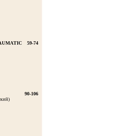
RAUMATIC
59-74
90-106
ский)