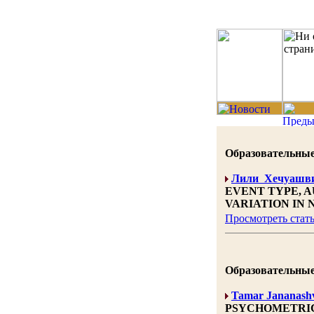
Образовательные н
Лили Хечуашв
EVENT TYPE, 
VARIATION IN
Просмотреть стат
Образовательные н
Tamar Jananashv
PSYCHOMETRIC