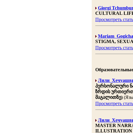
Giorgi Tchumbur
CULTURAL LIFE
Просмотреть стат
Mariam Gogichai
STIGMA, SEXUA
Просмотреть стат
Образовательные н
Лили Хечуашв
პერსონალური ნა
ზრდის ურთიერთმ
მაგალითზე)
(Язы
Просмотреть стат
Лили Хечуашв
MASTER NARRA
ILLUSTRATION