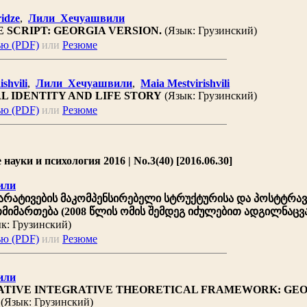
idze
,
Лили Хечуашвили
 SCRIPT: GEORGIA VERSION.
(Язык: Грузинский)
ью (PDF)
или
Резюме
shvili
,
Лили Хечуашвили
,
Maia Mestvirishvili
L IDENTITY AND LIFE STORY
(Язык: Грузинский)
ью (PDF)
или
Резюме
ауки и психология 2016 | No.3(40) [2016.06.30]
или
რატივების მაკომპენსირებელი სტრუქტურისა და პოსტტრა
იმართება (2008 წლის ომის შემდეგ იძულებით ადგილნაც
к: Грузинский)
ью (PDF)
или
Резюме
или
TIVE INTEGRATIVE THEORETICAL FRAMEWORK: GE
(Язык: Грузинский)