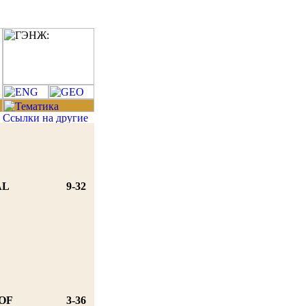
AL
9-32
OF
3-36