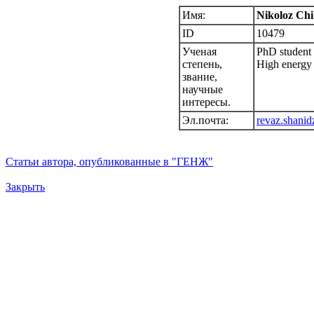
Имя:
Nikoloz Ch
ID
10479
Ученая
PhD student a
степень,
High energy 
звание,
научные
интересы.
Эл.почта:
revaz.shani
Статьи автора, опубликованные в "ГЕНЖ"
Закрыть