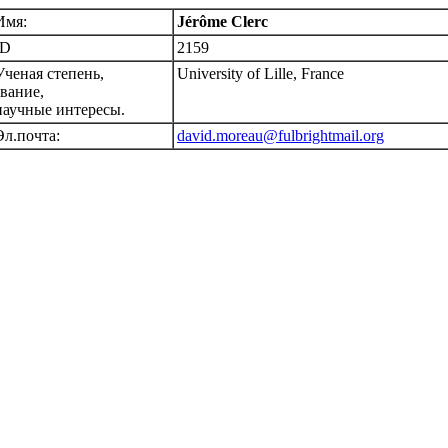
Имя:
Jérôme Clerc
ID
2159
Ученая степень,
University of Lille, France
звание,
научные интересы.
Эл.почта:
david.moreau@fulbrightmail.org