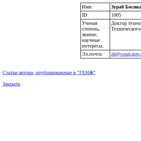
Имя:
Зураб Боси
ID
1005
Ученая
Доктор техни
степень,
Технического
звание,
научные
интересы.
Эл.почта:
zb@court.gov.
Статьи автора, опубликованные в "ГЕНЖ"
Закрыть