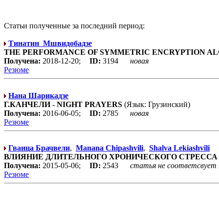
Статьи полученные за последний период:
Тинатин Мшвидобадзе
THE PERFORMANCE OF SYMMETRIC ENCRYPTION AL
Получена:
2018-12-20;
ID:
3194
новая
Резюме
Нана Шарикадзе
Г.КАНЧЕЛИ - NIGHT PRAYERS
(Язык: Грузинский)
Получена:
2016-06-05;
ID:
2785
новая
Резюме
Гванца Брачвели
,
Manana Chipashvili
,
Shalva Lekiashvili
ВЛИЯНИЕ ДЛИТЕЛЬНОГО ХРОНИЧЕСКОГО СТРЕССА
Получена:
2015-05-06;
ID:
2543
статья не соответсвует
Резюме