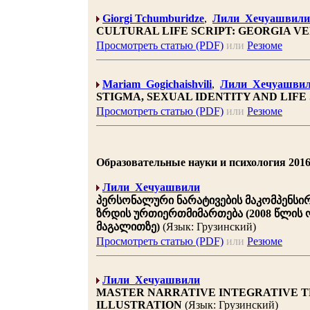
Giorgi Tchumburidze
,
Лили Хечуашвили
CULTURAL LIFE SCRIPT: GEORGIA VE
Просмотреть статью (PDF)
или
Резюме
Mariam Gogichaishvili
,
Лили Хечуашви
STIGMA, SEXUAL IDENTITY AND LIFE
Просмотреть статью (PDF)
или
Резюме
Образовательные науки и психология 2016 |
Лили Хечуашвили
პერსონალური ნარატივების მაკომპენსი
ზრდის ურთიერთმიმართება (2008 წლის 
მაგალითზე)
(Язык: Грузинский)
Просмотреть статью (PDF)
или
Резюме
Лили Хечуашвили
MASTER NARRATIVE INTEGRATIVE 
ILLUSTRATION
(Язык: Грузинский)