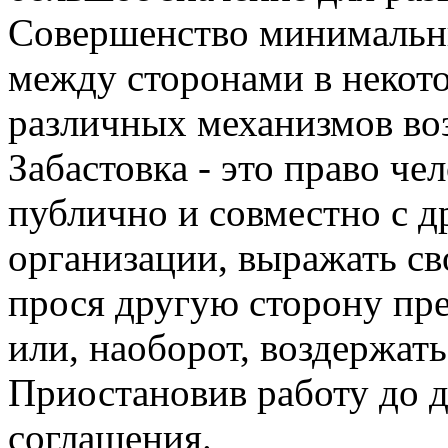
Совершенство минимальн
между сторонами в некото
различных механизмов во
Забастовка - это право че
публично и совместно с 
организации, выражать св
прося другую сторону пр
или, наоборот, воздержать
Приостановив работу до 
соглашения.