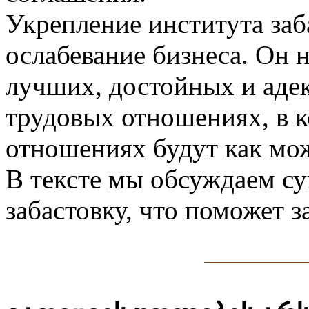
Укрепление института заб
ослабевание бизнеса. Он 
лучших, достойных и аде
трудовых отношениях, в 
отношениях будут как мо
В тексте мы обсуждаем су
забастовку, что поможет з